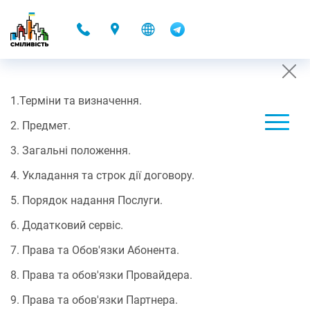
-
1.Терміни та визначення.
ДОГОВІР ОФЕРТИ З 23.12.2019 РОКУ
2. Предмет.
09.12.2021 17:43
3. Загальні положення.
ПУБЛІЧНИЙ ДОГОВІР
4. Укладання та строк дії договору.
про надання телекомунікаційних послуг доступу до мережі
5. Порядок надання Послуги.
Інтернет/ДОМОНЕТ
6. Додатковий сервіс.
7. Права та Обов'язки Абонента.
Цей договір є офіційною пропозицією (офертою) ТОВ “Анлімітед
Телеком” – Провайдера, якого внесено до реєстру операторів/
8. Права та обов'язки Провайдера.
провайдерів телекомунікацій за рішенням НКРЗІ № 305 від
08.07.2010 р., адресованою будь-якій фізичній особі у
9. Права та обов'язки Партнера.
відповідності зі статтею 633 Цивільного кодексу України,