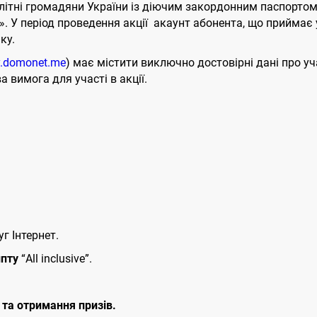
літні громадяни України із діючим закордонним паспортом,
У період проведення акції акаунт абонента, що приймає у
ку.
y.domonet.me
) має містити виключно достовірні дані про уча
 вимога для участі в акції.
 Інтернет.
ипту
“All inclusive”.
 та отримання призів.