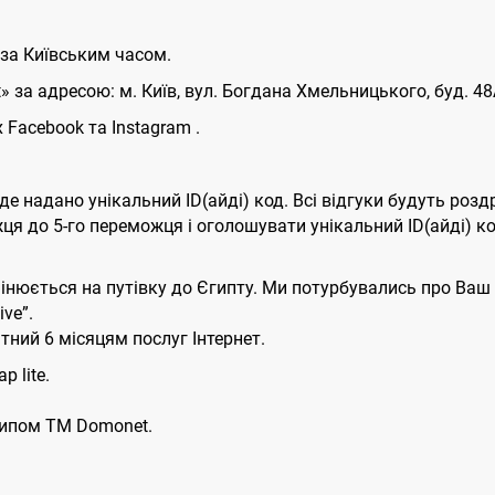
 за Київським часом.
 за адресою: м. Київ, вул. Богдана Хмельницького, буд. 48
 Facebook та Instagram .
де надано унікальний ID(айді) код. Всі відгуки будуть розд
жця до 5-го переможця і оголошувати унікальний ID(айді) 
інюється на путівку до Єгипту. Ми потурбувались про Ваш 
ve”.
тний 6 місяцям послуг Інтернет.
p lite.
типом ТМ Domonet.