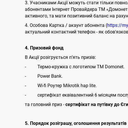
3. Учасниками Акції можуть стати тільки повно
абонентами Інтернет Провайдера ТМ «Домонет». 
активного, та мати позитивний баланс на рахун
4. Особова Картка / акаунт абонента (
https://m
актуальний контактний телефон - як обов'язкова
4. Призовий фонд
В Акції розігрується п’ять призів:
- Термо-кружка с логотипом ТМ Domonet.
- Power Bank.
- Wi-fi Роутер Mikrotik hap lite.
- сертифікат еквівалентний 6 місяцям послуг
та головний приз -
сертифікат на путівку до Єг
5. Порядок розіграшу, оголошення результатів