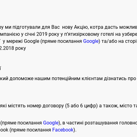
ру ми підготували для Вас нову Акцію, котра дасть можлив
панією у січні 2019 року у п’ятизірковому готелі на узбереж
ї у мережі Google (пряме посилання
Google
) та/або на стор
12.2018 року
ї
к, який допоможе нашим потенційним клієнтам дізнатись про
, які містять номер договору (5 або 6 цифр) а також, місто 
e (пряме посилання
Google
), в частині розташування головн
ebook (пряме посилання
Facebook
).