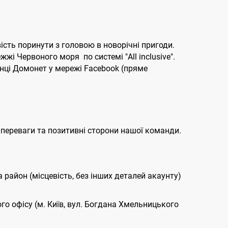
ість поринути з головою в новорічні пригоди.
жі Червоного моря по системі "All inclusive".
інці Домонет у мережі Facebook (пряме
 переваги та позитивні сторони нашої команди.
та район (місцевість, без інших деталей акаунту)
ого офісу (м. Київ, вул. Богдана Хмельницького