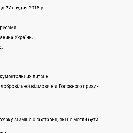
од 27 грудня 2018 р.
дресами:
дянина України.
д.
окументальних питань.
 добровільної відмови від Головного призу -
'язку зі зміною обставин, які не могли бути