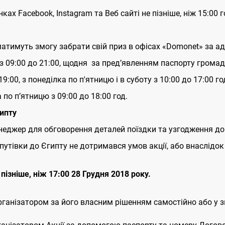
ах Facebook, Instagram та Веб сайті не пізніше, ніж 15:00 г
 матимуть змогу забрати свій приз в офісах «Domonet» за а
А з 09:00 до 21:00, щодня за пред’явленням паспорту грома
19:00, з понеділка по п'ятницю і в суботу з 10:00 до 17:00 го
а по пʼятницю з 09:00 до 18:00 год.
гипту
еджер для обговорення деталей поїздки та узгодження д
путівки до Єгипту не дотримався умов акції, або внаслідок
пізніше, ніж 17:00
28 Грудня 2018 року.
рганізатором за його власним рішенням самостійно або у зв