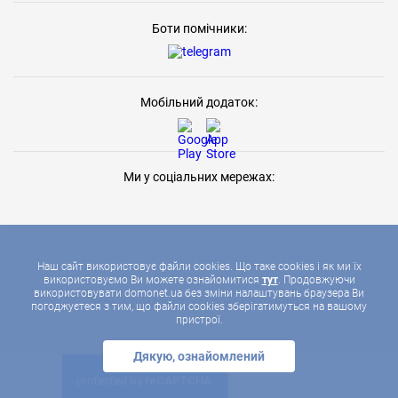
Боти помічники:
Мобільний додаток:
Ми у соціальних мережах:
Наш сайт використовує файли cookies. Що таке cookies і як ми їх
використовуємо Ви можете ознайомитися
тут
. Продовжуючи
використовувати domonet.ua без зміни налаштувань браузера Ви
2026 © ДОМОНЕТ, УСІ ПРАВА ЗАХИЩЕНІ
погоджуєтеся з тим, що файли cookies зберігатимуться на вашому
пристрої.
Дякую, ознайомлений