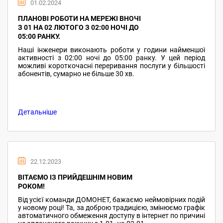
01.02.2024
ПЛАНОВІ РОБОТИ НА МЕРЕЖІ ВНОЧІ
З 01 НА 02 ЛЮТОГО З 02:00 НОЧІ ДО
05:00 РАНКУ.
Наші інженери виконають роботи у години найменшої
активності з 02:00 ночі до 05:00 ранку. У цей період
можливі короткочасні переривання послуги у більшості
абонентів, сумарно не більше 30 хв.
Детальніше
22.12.2023
ВІТАЄМО ІЗ ПРИЙДЕШНІМ НОВИМ
РОКОМ!
Від усієї команди ДОМОНЕТ, бажаємо неймовірних подій
у новому році! Та, за доброю традицією, змінюємо графік
автоматичного обмеження доступу в інтернет по причині