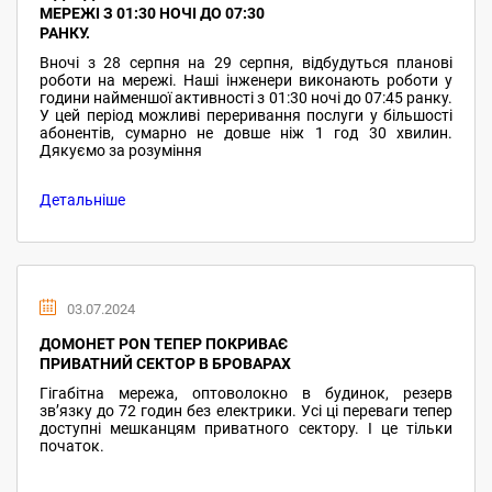
МЕРЕЖІ З 01:30 НОЧІ ДО 07:30
РАНКУ.
Вночі з 28 серпня на 29 серпня, відбудуться планові
роботи на мережі. Наші інженери виконають роботи у
години найменшої активності з 01:30 ночі до 07:45 ранку.
У цей період можливі переривання послуги у більшості
абонентів, сумарно не довше ніж 1 год 30 хвилин.
Дякуємо за розуміння
Детальніше
03.07.2024
ДОМОНЕТ PON ТЕПЕР ПОКРИВАЄ
ПРИВАТНИЙ СЕКТОР В БРОВАРАХ
Гігабітна мережа, оптоволокно в будинок, резерв
звʼязку до 72 годин без електрики. Усі ці переваги тепер
доступні мешканцям приватного сектору. І це тільки
початок.