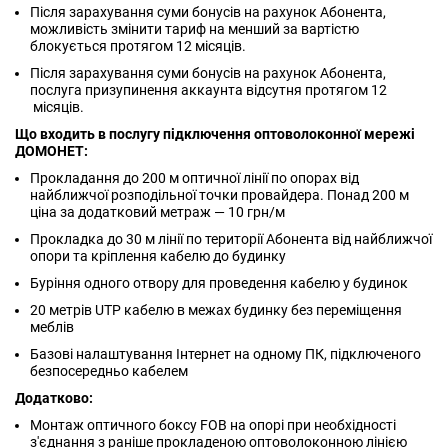
Після зарахування суми бонусів на рахунок Абонента,
можливість змінити тариф на менший за вартістю
блокується протягом 12 місяців.
Після зарахування суми бонусів на рахунок Абонента,
послуга призупинення аккаунта відсутня протягом 12
місяців.
Що входить в послугу підключення оптоволоконної мережі
ДОМОНЕТ:
Прокладання до 200 м оптичної лінії по опорах від
найближчої розподільної точки провайдера. Понад 200 м
ціна за додатковий метраж — 10 грн/м
Прокладка до 30 м лінії по території Абонента від найближчої
опори та кріплення кабелю до будинку
Буріння одного отвору для проведення кабелю у будинок
20 метрів UTP кабелю в межах будинку без переміщення
меблів
Базові налаштування Інтернет на одному ПК, підключеного
безпосередньо кабелем
Додатково:
Монтаж оптичного боксу FOB на опорі при необхідності
з'єднання з раніше прокладеною оптоволоконною лінією