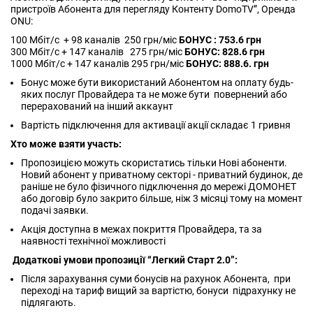
пристроїв Абонента для перегляду Контенту DomoTV”, Оренда
ONU:
100 Мбіт/с + 98 каналів 250 грн/міс
БОНУС : 753.6 грн
300 Мбіт/с + 147 каналів 275 грн/міс
БОНУС: 828.6 грн
1000 Мбіт/с + 147 каналів 295 грн/міс
БОНУС: 888.6. грн
Бонус може бути використаний Абонентом на оплату будь-
яких послуг Провайдера та не може бути повернений або
перерахований на інший аккаунт
Вартість підключення для активації акції складає 1 гривня
Хто може взяти участь:
Пропозицією можуть скористатись тільки Нові абоненти.
Новий абонент у приватному секторі - приватний будинок, де
раніше не було фізичного підключення до мережі ДОМОНЕТ
або договір було закрито більше, ніж 3 місяці тому на момент
подачі заявки.
Акція доступна в межах покриття Провайдера, та за
наявності технічної можливості
Додаткові умови пропозиції “Легкий Старт 2.0”:
Після зарахування суми бонусів на рахунок Абонента, при
переході на тариф вищий за вартістю, бонуси підрахунку не
підлягають.