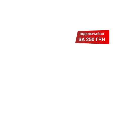
ПІДКЛЮЧАЙСЯ
ЗА 250 ГРН
Легкий Старт
Легендарне підключення за
зниженою вартістю повертається.
Без додаткових передплат.
Пропозиція обмежена - поспішай