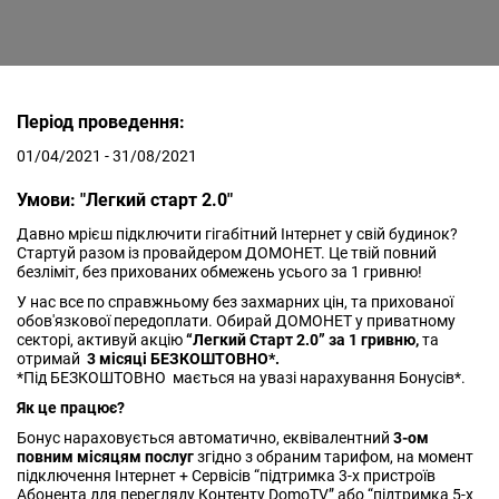
Період проведення:
01/04/2021 - 31/08/2021
Умови: "Легкий старт 2.0"
Давно мрієш підключити гігабітний Інтернет у свій будинок?
Стартуй разом із провайдером ДОМОНЕТ. Це твій повний
безліміт, без прихованих обмежень усього за 1 гривню!
У нас все по справжньому без захмарних цін, та прихованої
обов'язкової передоплати. Обирай ДОМОНЕТ у приватному
секторі, активуй акцію
“Легкий Старт 2.0” за 1 гривню,
та
отримай
3 місяці БЕЗКОШТОВНО*.
*Під БЕЗКОШТОВНО мається на увазі нарахування Бонусів*.
Як це працює?
Бонус нараховується автоматично, еквівалентний
3-ом
повним місяцям послуг
згідно з обраним тарифом, на момент
підключення Інтернет + Сервісів “підтримка 3-х пристроїв
Абонента для перегляду Контенту DomoTV” або “підтримка 5-х