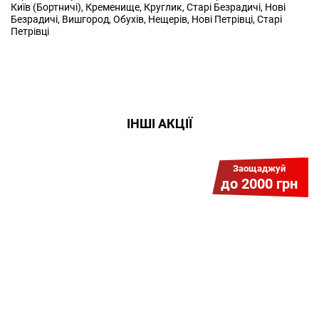
Київ (Бортничі), Кременище, Круглик, Старі Безрадичі, Нові
Безрадичі, Вишгород, Обухів, Нещерів, Нові Петрівці, Старі
Петрівці
ІНШІ АКЦІЇ
Заощаджуй
до 2000 грн
Гіга Гривня v 2.0
Мабуть, це наша наймасштабніша
акція для нових підключень!
Платіть разово за підключення, і
користуйтесь Гігабітом всього за 1
грн/міс УВЕСЬ цей рік до 01.01.2027
року!