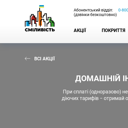
-
Абонентський відділ:
0-80
(дзвінки безкоштовно)
АКЦІЇ
ПОКРИТТЯ
ВСІ АКЦІЇ
ДОМАШНІЙ ІН
При сплаті (одноразово) н
діючих тарифів − отримай 