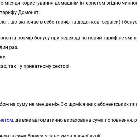
о місяця користування домашнім інтернетом згідно чинног
 тарифу Домонет.
лат, що включає в себе тариф та додаткові сервіси) і бон
онента розмір бонусу при переході на новий тариф не змін
дин раз.
ку.
х, так і у приватному секторі.
ом на суму не менше ніж 3-х щомісячних абонентських пл
нетом
, де вже автоматично вирахована сума поповнення, р
нта суму бонусу, згідно умов діючої акції.