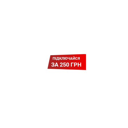
ПІДКЛЮЧАЙСЯ
ЗА 250 ГРН
Легкий Старт
Легендарне підключення за
зниженою вартістю
повертається. Без додаткових
передплат. Пропозиція
обмежена - поспішай