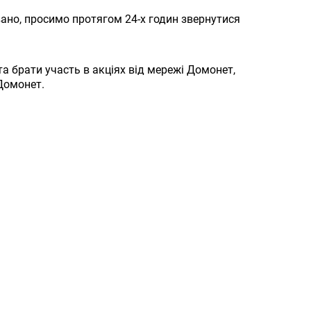
вано, просимо протягом 24-х годин звернутися
а брати участь в акціях від мережі Домонет,
 Домонет.