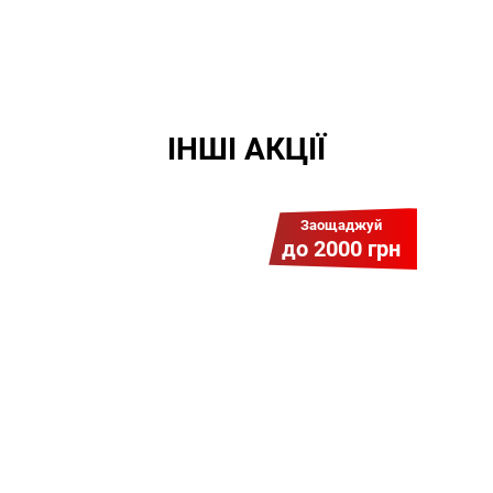
ІНШІ АКЦІЇ
Заощаджуй
до 2000 грн
Гіга Гривня v 2.0
Мабуть, це наша
наймасштабніша акція для
нових підключень! Платіть
разово за підключення, і
користуйтесь Гігабітом всього за
1 грн/міс УВЕСЬ цей рік до