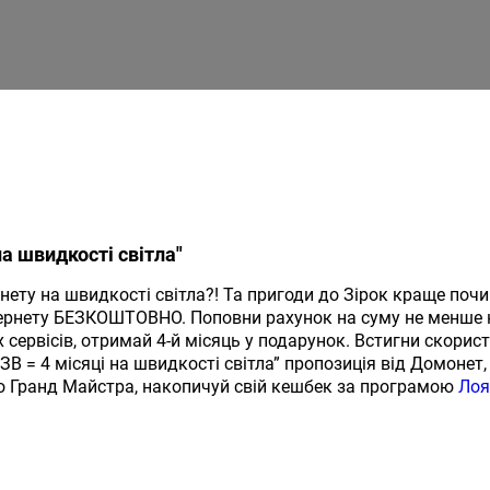
на швидкості світла"
ету на швидкості світла?! Та пригоди до Зірок краще поч
рнету БЕЗКОШТОВНО. Поповни рахунок на суму не менше ніж
сервісів, отримай 4-й місяць у подарунок. Встигни скорис
ЗВ = 4 місяці на швидкості світла” пропозиція від Домонет
до Гранд Майстра, накопичуй свій кешбек за програмою
Лоя