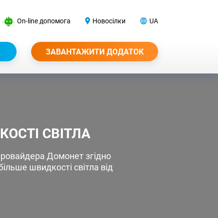
On-line допомога
Новосілки
UA
ЗАВАНТАЖИТИ ДОДАТОК
КОСТІ СВІТЛА
-провайдера Домонет згідно
ільше швидкості світла від