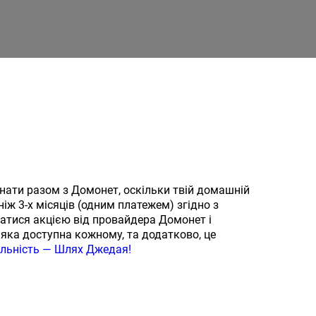
инати разом з Домонет, оскільки твій домашній
 3-х місяців (одним платежем) згідно з
татися акцією від провайдера Домонет і
, яка доступна кожному, та додатково, це
льність — Шлях Джедая!