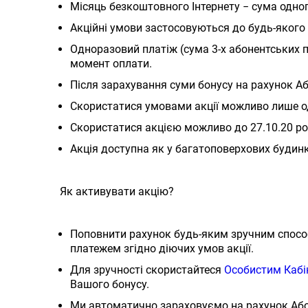
Місяць безкоштовного Інтернету − сума одног
Акційні умови застосовуються до будь-якого
Одноразовий платіж (сума 3-х абонентських п
момент оплати.
Після зарахування суми бонусу на рахунок Аб
Скористатися умовами акції можливо лише о
Скористатися акцією можливо до 27.10.20 ро
Акція доступна як у багатоповерхових будинка
Як активувати акцію?
Поповнити рахунок будь-яким зручним способ
платежем згідно діючих умов акції.
Для зручності скористайтеся
Особистим Кабі
Вашого бонусу.
Ми автоматично зараховуємо на рахунок Абоне