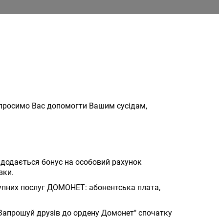
и просимо Вас допомогти Вашим сусідам,
ї додається бонус на особовий рахунок
вки.
упних послуг ДОМОНЕТ: абонентська плата,
"Запрошуй друзів до ордену Домонет" спочатку