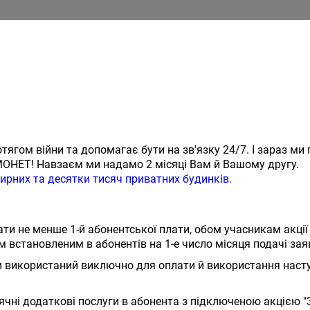
ягом війни та допомагає бути на зв'язку 24/7. І зараз м
ОНЕТ! Навзаєм ми надамо 2 місяці Вам й Вашому другу.
ирних та десятки тисяч приватних будинків.
ти не менше 1-й абонентської плати, обом учасникам акці
 встановленим в абонентів на 1-е число місяця подачі зая
ти використаний виключно для оплати й використання наст
сячні додаткові послуги в абонента з підключеною акцією 