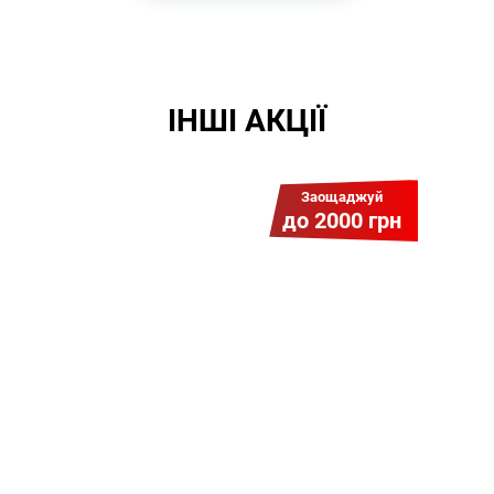
ІНШІ АКЦІЇ
Заощаджуй
до 2000 грн
Гіга Гривня v 2.0
Мабуть, це наша
наймасштабніша акція для
нових підключень! Платіть
разово за підключення, і
користуйтесь Гігабітом всього за
1 грн/міс УВЕСЬ цей рік до
01.01.2027 року!