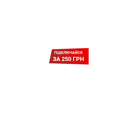
ПІДКЛЮЧАЙСЯ
ЗА 250 ГРН
Легкий Старт
Легендарне підключення за
зниженою вартістю
повертається. Без додаткових
передплат. Пропозиція
обмежена - поспішай