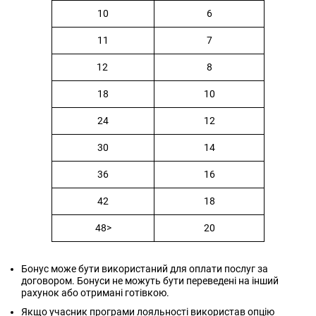
10
6
11
7
12
8
18
10
24
12
30
14
36
16
42
18
48>
20
Бонус може бути використаний для оплати послуг за
договором. Бонуси не можуть бути переведені на інший
рахунок або отримані готівкою.
Якщо учасник програми лояльності використав опцію