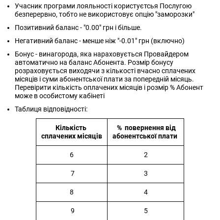
Учасник програми лояльності користуєтсья Послугою
безперервно, тобто не використовує опцію "заморозки"
Позитивний баланс - "0.00" грн і більше.
Негативний баланс - менше ніж "-0.01" грн (включно)
Бонус - винагорода, яка нараховується Провайдером
автоматично на баланс Абонента. Розмір бонусу
розраховується виходячи з кількості вчасно сплачених
місяців і суми абонентської плати за попередній місяць.
Перевірити кількість оплачених місяців і розмір % Абонент
може в особистому кабінеті
Таблиця відповідності:
Кількість
% повернення від
сплачених місяців
абонентської плати
6
2
7
3
8
4
9
5