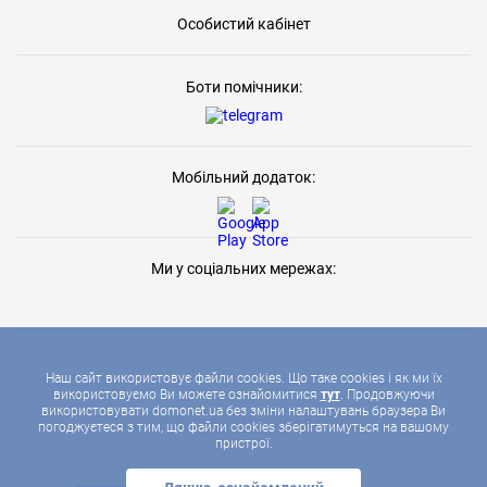
Особистий кабінет
Боти помічники:
Мобільний додаток:
Ми у соціальних мережах:
Наш сайт використовує файли cookies. Що таке cookies і як ми їх
використовуємо Ви можете ознайомитися
тут
. Продовжуючи
використовувати domonet.ua без зміни налаштувань браузера Ви
2026 © ДОМОНЕТ, УСІ ПРАВА ЗАХИЩЕНІ
погоджуєтеся з тим, що файли cookies зберігатимуться на вашому
пристрої.