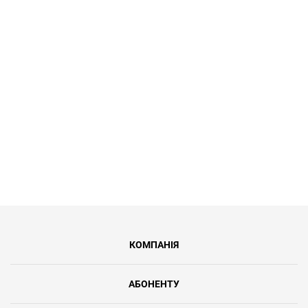
Для пенсіонерів та пільгових
категорій населення ми створили
тариф Турботу до 100 Мбіт/с за 149
грн/міс. Це 39% відсотків знижки від
регулярної вартості послуг.
КОМПАНІЯ
АБОНЕНТУ