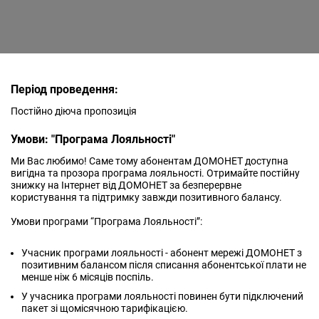
Період проведення:
Постійно діюча пропозиція
Умови: "Програма Лояльності"
Ми Вас любимо! Саме тому абонентам ДОМОНЕТ доступна
вигідна та прозора програма лояльності. Отримайте постійну
знижку на Інтернет від ДОМОНЕТ за безперервне
користування та підтримку завжди позитивного балансу.
Умови програми “Програма Лояльності”:
Учасник програми лояльності - абонент мережі ДОМОНЕТ з
позитивним балансом після списання абонентської плати не
менше ніж 6 місяців поспіль.
У учасника програми лояльності повинен бути підключений
пакет зі щомісячною тарифікацією.