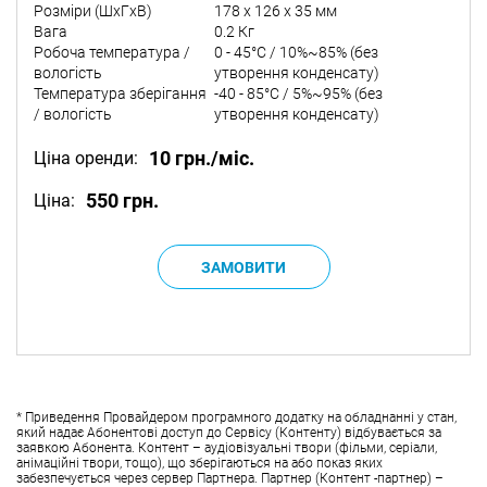
Розміри (ШxГxВ)
178 x 126 x 35 мм
Вага
0.2 Кг
Робоча температура /
0 - 45°C / 10%~85% (без
вологість
утворення конденсату)
Температура зберігання
-40 - 85°C / 5%~95% (без
/ вологість
утворення конденсату)
10 грн./міс.
Ціна оренди:
550 грн.
Ціна:
* Приведення Провайдером програмного додатку на обладнанні у стан,
який надає Абонентові доступ до Сервісу (Контенту) відбувається за
заявкою Абонента. Контент – аудіовізуальні твори (фільми, серіали,
анімаційні твори, тощо), що зберігаються на або показ яких
забезпечується через сервер Партнера. Партнер (Контент -партнер) –