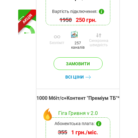
Вартість підключення:
АКЦІЯ
1950
250 грн.
Синхронна
Безліміт
257
швидкість
каналів
ВСІ ЦІНИ
1000 Мбіт/с+Контент "Преміум ТБ"*
Гіга Гривня v 2.0
Абонентська плата:
355
1 грн./міс.