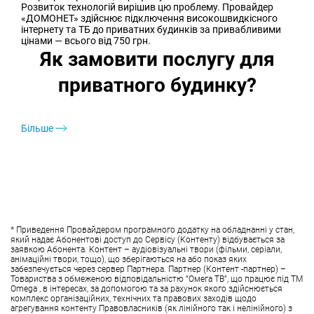
Розвиток технологій вирішив цю проблему. Провайдер
«ДОМОНЕТ» здійснює підключення високошвидкісного
інтернету та ТБ до приватних будинків за привабливими
цінами — всього від 750 грн.
Як замовити послугу для
приватного будинку?
Більше
* Приведення Провайдером програмного додатку на обладнанні у стан,
який надає Абонентові доступ до Сервісу (Контенту) відбувається за
заявкою Абонента. Контент – аудіовізуальні твори (фільми, серіали,
анімаційні твори, тощо), що зберігаються на або показ яких
забезпечується через сервер Партнера. Партнер (Контент -партнер) –
Товариства з обмеженою відповідальністю “Омега ТВ”, що працює під ТМ
Omega , в інтересах, за допомогою та за рахунок якого здійснюється
комплекс організаційних, технічних та правових заходів щодо
агрегування контенту Правовласників (як лінійного так і нелінійного) з