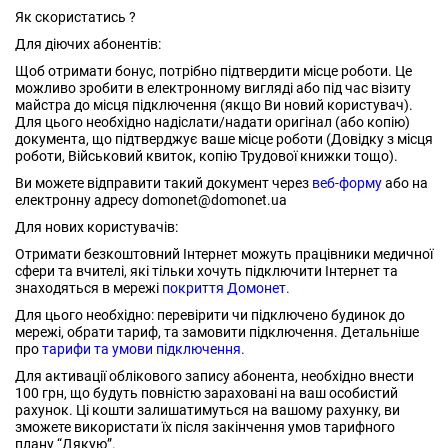
Як скористатись ?
Для діючих абонентів:
Щоб отримати бонус, потрібно підтвердити місце роботи. Це
можливо зробити в електронному вигляді або під час візиту
майстра до місця підключення (якщо Ви новий користувач).
Для цього необхідно надіслати/надати оригінал (або копію)
документа, що підтверджує ваше місце роботи (Довідку з місця
роботи, Військовий квиток, копію Трудової книжки тощо).
Ви можете відправити такий документ через
веб-форму
або на
електронну адресу domonet@domonet.ua
Для нових користувачів:
Отримати безкоштовний Інтернет можуть працівники медичної
сфери та вчителі, які тільки хочуть підключити Інтернет та
знаходяться в мережі
покриття Домонет.
Для цього необхідно: перевірити чи підключено будинок до
мережі, обрати тариф, та замовити підключення. Детальніше
про
тарифи та умови підключення.
Для активації облікового запису абонента, необхідно внести
100 грн, що будуть повністю зараховані на ваш особистий
рахунок. Ці кошти залишатимуться на вашому рахунку, ви
зможете використати їх після закінчення умов тарифного
плану “Дякую”.