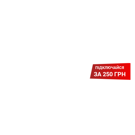
Платіть разово за підключення, і
користуйтесь Гігабітом всього за 1
грн/міс УВЕСЬ цей рік до 01.01.2027
року!
ПІДКЛЮЧАЙСЯ
ЗА 250 ГРН
Легкий Старт
Легендарне підключення за
зниженою вартістю повертається.
Без додаткових передплат.
Пропозиція обмежена - поспішай