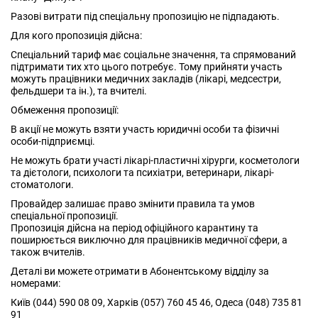
Разові витрати під спеціальну пропозицію не підпадають.
Для кого пропозиція дійсна:
Спеціальний тариф має соціальне значення, та спрямований
підтримати тих хто цього потребує. Тому прийняти участь
можуть працівники медичних закладів (лікарі, медсестри,
фельдшери та ін.), та вчителі.
Обмеження пропозиції:
В акції не можуть взяти участь юридичні особи та фізичні
особи-підприємці.
Не можуть брати участі лікарі-пластичні хірурги, косметологи
та дієтологи, психологи та психіатри, ветеринари, лікарі-
стоматологи.
Провайдер залишає право змінити правила та умов
спеціальної пропозиції.
Пропозиція дійсна на період офіційного карантину та
поширюється виключно для працівників медичної сфери, а
також вчителів.
Деталі ви можете отримати в Абонентському відділу за
номерами:
Київ (044) 590 08 09, Харків (057) 760 45 46, Одеса (048) 735 81
91