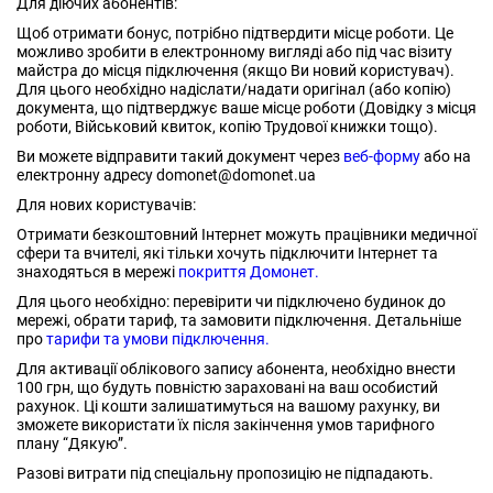
Для діючих абонентів:
Щоб отримати бонус, потрібно підтвердити місце роботи. Це
можливо зробити в електронному вигляді або під час візиту
майстра до місця підключення (якщо Ви новий користувач).
Для цього необхідно надіслати/надати оригінал (або копію)
документа, що підтверджує ваше місце роботи (Довідку з місця
роботи, Військовий квиток, копію Трудової книжки тощо).
Ви можете відправити такий документ через
веб-форму
або на
електронну адресу domonet@domonet.ua
Для нових користувачів:
Отримати безкоштовний Інтернет можуть працівники медичної
сфери та вчителі, які тільки хочуть підключити Інтернет та
знаходяться в мережі
покриття Домонет.
Для цього необхідно: перевірити чи підключено будинок до
мережі, обрати тариф, та замовити підключення. Детальніше
про
тарифи та умови підключення.
Для активації облікового запису абонента, необхідно внести
100 грн, що будуть повністю зараховані на ваш особистий
рахунок. Ці кошти залишатимуться на вашому рахунку, ви
зможете використати їх після закінчення умов тарифного
плану “Дякую”.
Разові витрати під спеціальну пропозицію не підпадають.