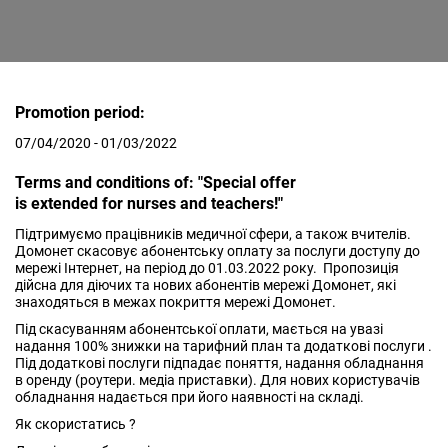
Promotion period:
07/04/2020 - 01/03/2022
Terms and conditions of: "Special offer
is extended for nurses and teachers!"
Підтримуємо працівників медичної сфери, а також вчителів.
Домонет скасовує абонентську оплату за послуги доступу до
мережі Інтернет, на період до 01.03.2022 року. Пропозиція
дійсна для діючих та нових абонентів мережі Домонет, які
знаходяться в межах покриття мережі Домонет.
Під скасуванням абонентської оплати, мається на увазі
надання 100% знижки на тарифний план та додаткові послуги .
Під додаткові послуги підпадає поняття, надання обладнання
в оренду (роутери. медіа приставки). Для нових користувачів
обладнання надається при його наявності на складі.
Як скористатись ?