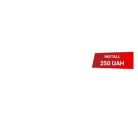
грн/міс УВЕСЬ цей рік до 01.01.2027
року!
INSTALL
250 UAH
Легкий Старт
Легендарне підключення за
зниженою вартістю повертається.
Без додаткових передплат.
Пропозиція обмежена - поспішай