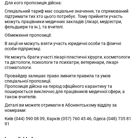
Для кого пропозиція дійсна:
Спеціальний тариф має соціальне значення, та спрямований
підтримати тих хто цього потребує. Тому прийняти участь
можуть працівники медичних закладів (лікарі, медсестри,
фельдшери та ін.), та вчителі.
Обмеження пропозиції:
В акції не можуть взяти участь юридичні особи та фізичні
особи-підприємці.
Не можуть брати участі лікарі-пластичні хірурги, косметологи
та дієтологи, психологи та психіатри, ветеринари, лікарі-
стоматологи.
Провайдер залишає право змінити правила та умов
спеціальної пропозиції.
Пропозиція дійсна на період офіційного карантину та
поширюється виключно для працівників медичної сфери, а
також вчителів.
Деталі ви можете отримати в Абонентському відділу за
номерами:
Київ (044) 590 08 09, Харків (057) 760 45 46, Одеса (048) 735 81
91