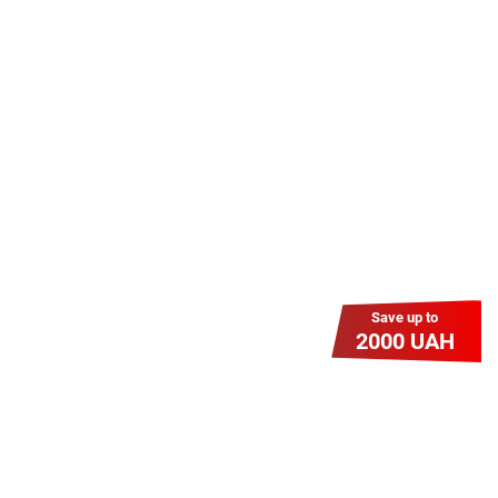
Даруємо УСІМ додаткові
місяці Інтернету!
Бажаєш заощадити та отримати
знижку? Оплати домашній Інтернет
наперед. Ми подаруємо тобі
додаткові місяці.
Save up to
2000 UAH
Гіга Гривня v 2.0
Мабуть, це наша наймасштабніша
акція для нових підключень!
Платіть разово за підключення, і
користуйтесь Гігабітом всього за 1