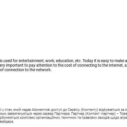
e. It is used for entertainment, work, education, etc. Today it is easy to ma
ery important to pay attention to the cost of connecting to the Internet, a
 of connection to the network.
 стан, який надає Абонентові доступ до Сервісу (Контенту) відбувається за з
аз яких забезпечується через сервер Партнера. Партнер (Контент -партнер) – Т
здійснюється комплекс організаційних, технічних та правових заходів щодо агре
овайдера.