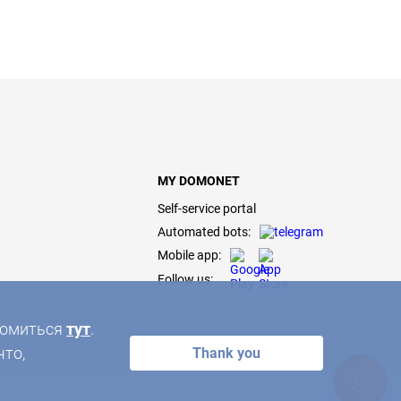
MY DOMONET
Self-service portal
Automated bots:
Mobile app:
Follow us:
акомиться
тут
.
что,
Thank you