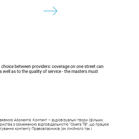
ke a choice between providers: coverage on one street can
s well as to the quality of service - the masters must
аявкою Абонента. Контент – аудіовізуальні твори (фільми,
овариства з обмеженою відповідальністю “Омега ТВ”, що працює
гування контенту Правовласників (як лінійного так і