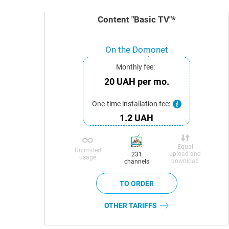
Content "Basic TV"*
On the Domonet
network
Monthly fee:
20 UAH per mo.
One-time installation fee:
1.2 UAH
Equal
Unlimited
upload and
231
usage
download
channels
OTHER TARIFFS