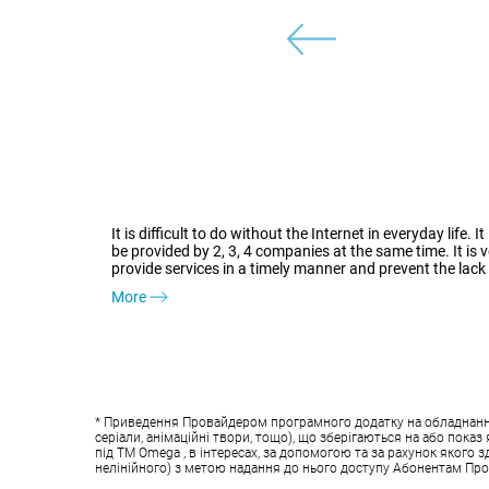
It is difficult to do without the Internet in everyday lif
be provided by 2, 3, 4 companies at the same time. It is v
provide services in a timely manner and prevent the lack
More
* Приведення Провайдером програмного додатку на обладнанні у
серіали, анімаційні твори, тощо), що зберігаються на або пок
під ТМ Omega , в інтересах, за допомогою та за рахунок якого 
нелінійного) з метою надання до нього доступу Абонентам Пр