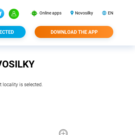
Online apps
Novosilky
EN
ECTED
DOWNLOAD THE APP
VOSILKY
 locality is selected.