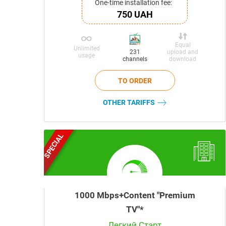
One-time installation fee:
750 UAH
Equal
Unlimited
upload and
231
usage
download
channels
OTHER TARIFFS
SPECIAL
1000 Mbps+Content "Premium
TV"*
Легкий Старт