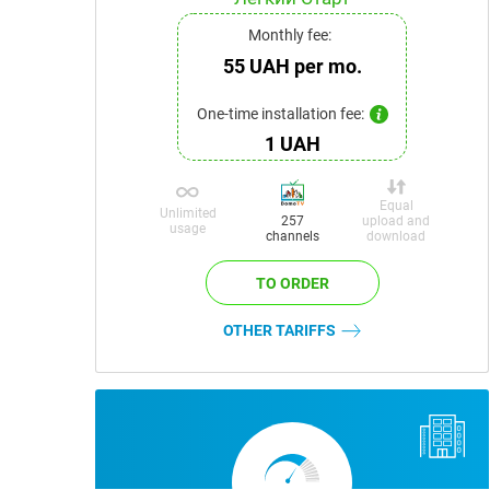
Monthly fee:
55 UAH per mo.
One-time installation fee:
1 UAH
Equal
Unlimited
upload and
257
usage
download
channels
OTHER TARIFFS