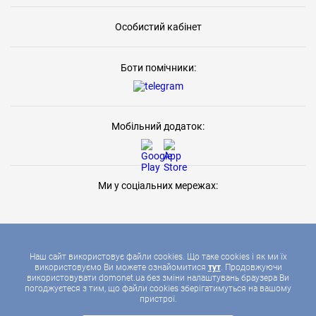
Особистий кабінет
Боти помічники:
Мобільний додаток:
Ми у соціальних мережах:
Наш сайт використовує файли cookies. Що таке cookies і як ми їх
використовуємо Ви можете ознайомитися
тут
. Продовжуючи
використовувати domonet.ua без зміни налаштувань браузера Ви
2026 © ДОМОНЕТ, УСІ ПРАВА ЗАХИЩЕНІ
погоджуєтеся з тим, що файли cookies зберігатимуться на вашому
пристрої.