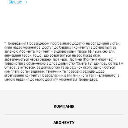
Більше
* Приведення Провайдером програмного додатку на обладнанні у стан,
який надає Абонентові доступ до Сервісу (Контенту) відбувається за
заявкою Абонента. Контент – аудіовізуальні твори (фільми, серіали,
анімаційні твори, тощо), що зберігаються на або показ яких
забезпечується через сервер Партнера. Партнер (Контент -партнер) –
Товариства з обмеженою відповідальністю “Омега ТВ”, що працює під ТМ
Omega , в інтересах, за допомогою та за рахунок якого здійснюється
комплекс організаційних, технічних та правових заходів щодо
агрегування контенту Правовласників (як лінійного так і нелінійного) з
метою надання до нього доступу Абонентам Провайдера.
КОМПАНІЯ
АБОНЕНТУ